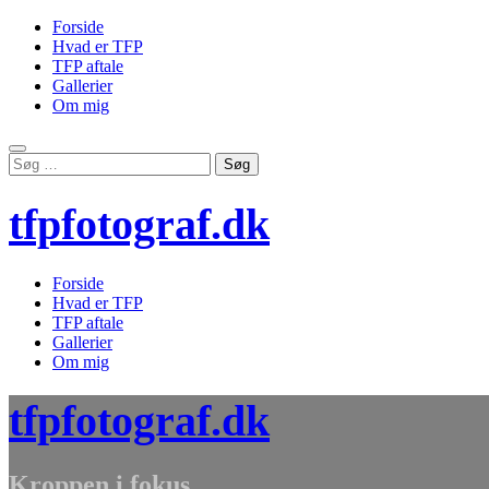
Forside
Hvad er TFP
TFP aftale
Gallerier
Om mig
Skip
Søg
to
efter:
content
tfpfotograf.dk
Forside
Hvad er TFP
TFP aftale
Gallerier
Om mig
tfpfotograf.dk
Kroppen i fokus