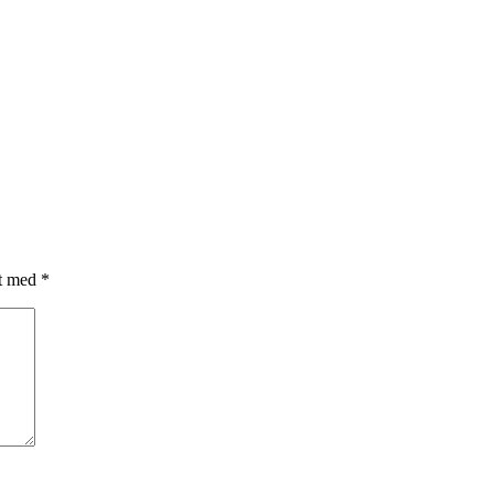
et med
*