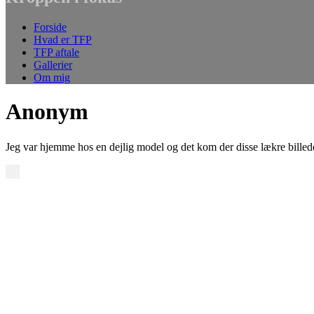
Forside
Hvad er TFP
TFP aftale
Gallerier
Om mig
Anonym
Jeg var hjemme hos en dejlig model og det kom der disse lækre billed