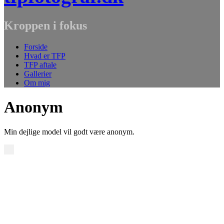
Kroppen i fokus
Forside
Hvad er TFP
TFP aftale
Gallerier
Om mig
Anonym
Min dejlige model vil godt være anonym.