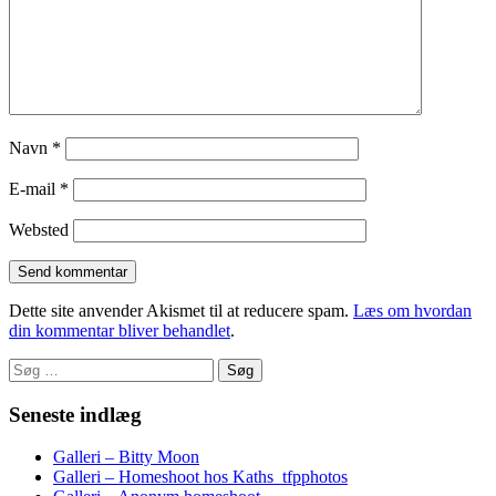
Navn
*
E-mail
*
Websted
Dette site anvender Akismet til at reducere spam.
Læs om hvordan
din kommentar bliver behandlet
.
Søg
efter:
Seneste indlæg
Galleri – Bitty Moon
Galleri – Homeshoot hos Kaths_tfpphotos