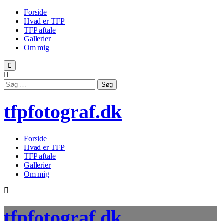
Forside
Hvad er TFP
TFP aftale
Gallerier
Om mig
Skip
to
Søg
content
efter:
tfpfotograf.dk
Forside
Hvad er TFP
TFP aftale
Gallerier
Om mig
tfpfotograf.dk