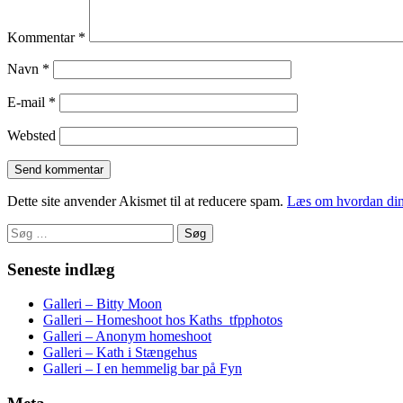
Kommentar
*
Navn
*
E-mail
*
Websted
Dette site anvender Akismet til at reducere spam.
Læs om hvordan din
Søg
efter:
Seneste indlæg
Galleri – Bitty Moon
Galleri – Homeshoot hos Kaths_tfpphotos
Galleri – Anonym homeshoot
Galleri – Kath i Stængehus
Galleri – I en hemmelig bar på Fyn