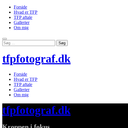
Forside
Hvad er TFP
TFP aftale
Gallerier
Om mig
Skip
Søg
to
efter:
content
tfpfotograf.dk
Forside
Hvad er TFP
TFP aftale
Gallerier
Om mig
tfpfotograf.dk
Kroppen i fokus