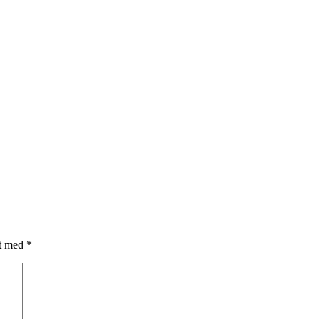
et med
*