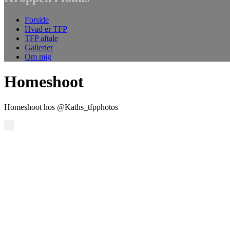
Forside
Hvad er TFP
TFP aftale
Gallerier
Om mig
Homeshoot
Homeshoot hos @Kaths_tfpphotos