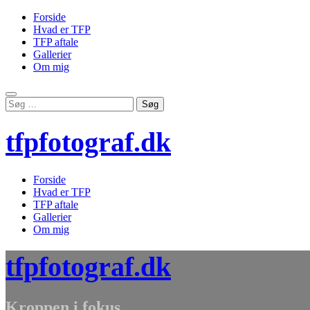
Forside
Hvad er TFP
TFP aftale
Gallerier
Om mig
Skip
Søg
to
efter:
content
tfpfotograf.dk
Forside
Hvad er TFP
TFP aftale
Gallerier
Om mig
tfpfotograf.dk
Kroppen i fokus