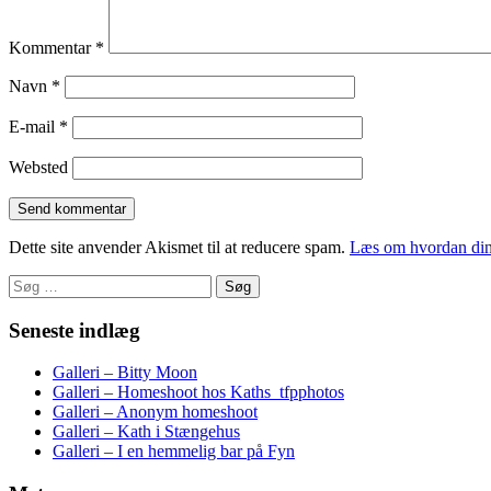
Kommentar
*
Navn
*
E-mail
*
Websted
Dette site anvender Akismet til at reducere spam.
Læs om hvordan din
Søg
efter:
Seneste indlæg
Galleri – Bitty Moon
Galleri – Homeshoot hos Kaths_tfpphotos
Galleri – Anonym homeshoot
Galleri – Kath i Stængehus
Galleri – I en hemmelig bar på Fyn