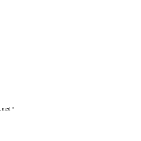
et med
*