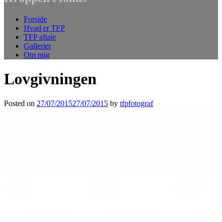
Forside
Hvad er TFP
TFP aftale
Gallerier
Om mig
Lovgivningen
Posted on
27/07/2015
27/07/2015
by
tfpfotograf