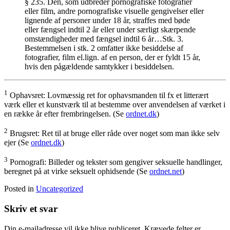
§ 235.
Den, som udbreder pornografiske fotografier
eller film, andre pornografiske visuelle gengivelser eller
lignende af personer under 18 år, straffes med bøde
eller fængsel indtil 2 år eller under særligt skærpende
omstændigheder med fængsel indtil 6 år…
Stk. 3.
Bestemmelsen i stk. 2 omfatter ikke besiddelse af
fotografier, film el.lign. af en person, der er fyldt 15 år,
hvis den pågældende samtykker i besiddelsen.
1
Ophavsret: Lovmæssig ret for ophavsmanden til fx et litterært
værk eller et kunstværk til at bestemme over anvendelsen af værket i
en række år efter frembringelsen. (Se
ordnet.dk
)
2
Brugsret:
Ret til at bruge eller råde over noget som man ikke selv
ejer
(Se
ordnet.dk
)
3
Pornografi:
Billeder og tekster som gengiver seksuelle handlinger,
beregnet på at virke seksuelt ophidsende
(Se
ordnet.net
)
Posted in
Uncategorized
Skriv et svar
Din e-mailadresse vil ikke blive publiceret.
Krævede felter er