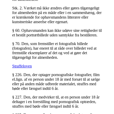
Stk. 2.
Værket må ikke ændres eller gøres tilgængeligt
for almenheden på en måde eller i en sammenhæng, der
er krænkende for ophavsmandens litterære eller
kunstneriske anseelse eller egenart.
§ 60.
Ophavsmanden kan ikke udøve sine rettigheder til
et bestilt portrætbillede uden samtykke fra bestilleren.
§ 70.
Den, som fremstiller et fotografisk billede
(fotografen), har eneret til at råde over billedet ved at
fremstille eksemplarer af det og ved at gøre det
tilgængeligt for almenheden.
Straffeloven
§ 226.
Den, der optager pornografiske fotografier, film
el.lign. af en person under 18 år med forsæt til at sælge
eller på anden måde udbrede materialet, straffes med
bøde eller fængsel indtil 6 år.
§ 227.
Den, der medvirker til, at en person under 18 år
deltager i en forestilling med pornografisk optræden,
straffes med bøde eller fængsel indtil 6 år.