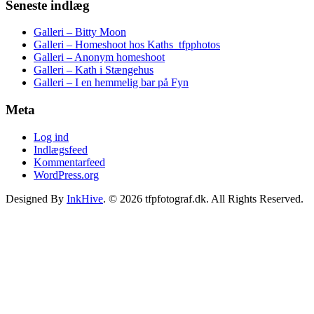
Seneste indlæg
Galleri – Bitty Moon
Galleri – Homeshoot hos Kaths_tfpphotos
Galleri – Anonym homeshoot
Galleri – Kath i Stængehus
Galleri – I en hemmelig bar på Fyn
Meta
Log ind
Indlægsfeed
Kommentarfeed
WordPress.org
Designed By
InkHive
.
© 2026 tfpfotograf.dk. All Rights Reserved.