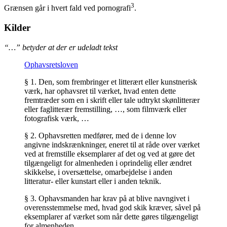
3
Grænsen går i hvert fald ved pornografi
.
Kilder
“…” betyder at der er udeladt tekst
Ophavsretsloven
§ 1.
Den, som frembringer et litterært eller kunstnerisk
værk, har ophavsret til værket, hvad enten dette
fremtræder som en i skrift eller tale udtrykt skønlitterær
eller faglitterær fremstilling, …, som filmværk eller
fotografisk værk, …
§ 2.
Ophavsretten medfører, med de i denne lov
angivne indskrænkninger, eneret til at råde over værket
ved at fremstille eksemplarer af det og ved at gøre det
tilgængeligt for almenheden i oprindelig eller ændret
skikkelse, i oversættelse, omarbejdelse i anden
litteratur‑ eller kunstart eller i anden teknik.
§ 3.
Ophavsmanden har krav på at blive navngivet i
overensstemmelse med, hvad god skik kræver, såvel på
eksemplarer af værket som når dette gøres tilgængeligt
for almenheden.