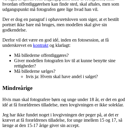
hvordan offentliggørelsen kan finde sted, skal aftales, men som
udgangspunkt må fotografen gøre lige hvad han vil.
Der er dog en paragraf i ophavsretsloven som siger, at et bestilt
portræt ikke bare må bruges, men modellen skal give sin
godkendelse.
Derfor vil det være en god idé, inden en fotosession, at få
underskrevet en
kontrakt
og klarlagt:
Må billederne offentliggøres?
Giver modellen fotografen lov til at kunne benytte sine
rettigheder?
Må billederne sælges?
hvis ja: Hvem skal have andel i salget?
Mindreårige
Hvis man skal fotografere børn og unge under 18 år, er det en god
idé at få forældrenes tilladelse, men lovgivningen er ikke soleklar.
Jeg har ikke fundet noget i lovgivningen der peger på, at det er
krævet at få forældrenes tilladelse, for unge imellem 15 og 17, så
længe at den 15-17 årige giver sin accept.