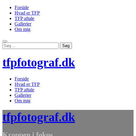
Forside
Hvad er TFP
TFP aftale
Gallerier
Om mig
Skip
Søg
to
efter:
content
tfpfotograf.dk
Forside
Hvad er TFP
TFP aftale
Gallerier
Om mig
tfpfotograf.dk
Kroppen i fokus