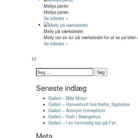
Mellys perler
Mellys perler.
Se billeder »
Melly på værkstedet
Melly var en tur på værkstedet for at se på biler
Se billeder »
1
2
Søg
efter:
Seneste indlæg
Galleri – Bitty Moon
Galleri – Homeshoot hos Kaths_tfpphotos
Galleri – Anonym homeshoot
Galleri – Kath i Stængehus
Galleri – I en hemmelig bar på Fyn
Meta