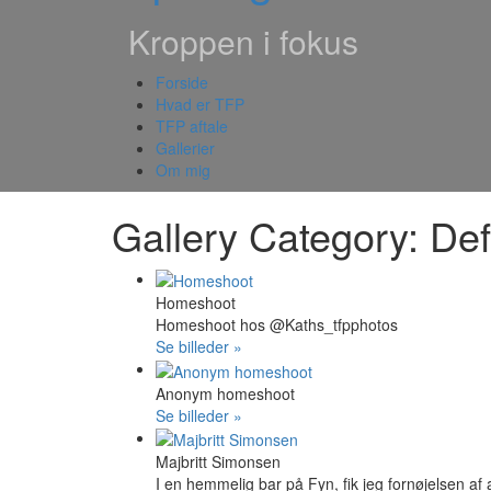
Kroppen i fokus
Forside
Hvad er TFP
TFP aftale
Gallerier
Om mig
Gallery Category: Def
Homeshoot
Homeshoot hos @Kaths_tfpphotos
Se billeder »
Anonym homeshoot
Se billeder »
Majbritt Simonsen
I en hemmelig bar på Fyn, fik jeg fornøjelsen af 