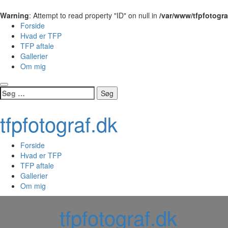
Warning
: Attempt to read property "ID" on null in
/var/www/tfpfotogr
Forside
Hvad er TFP
TFP aftale
Gallerier
Om mig
Skip
Søg
to
efter:
content
tfpfotograf.dk
Forside
Hvad er TFP
TFP aftale
Gallerier
Om mig
tfpfotograf.dk